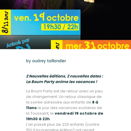
by
audrey taillandier
2 Nouvelles éditions, 2 nouvelles dates :
La Boum Party anime les vacances !
La Boum Party est de retour avec un peu
de changement. Un retour classique de
la soirée adressée aux enfants de
8 à
11ans
le jour des vacances scolaires de
la Toussaint, le
vendredi 19 octobre de
19h30 à 22h
.
L’an passé plus de 220 enfants (contre
150 à la première édition) ont rejoint