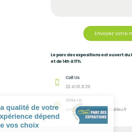
Le parc des expositions est ouvert du 
et de 14h à 17h.
Call Us:
02 41 61 21 29
Write Us:
parcexpo@segreenanjoubleu.fr