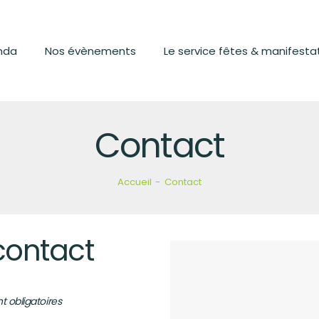
LE PARC
L’AGENDA
nda
Nos évènements
Le service fêtes & manifesta
NOS ÉVÈNEMENTS
LE SERVICE FÊTES
Contact
&
MANIFESTATIONS
Accueil
Contact
CONTACT
ontact
t obligatoires