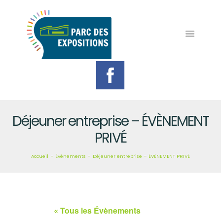
LE PARC
L’AGENDA
NOS ÉVÈNEMENTS
LE SERVICE FÊTES &
MANIFESTATIONS
Déjeuner entreprise – ÉVÈNEMENT
CONTACT
PRIVÉ
Accueil
Évènements
Déjeuner entreprise – ÉVÈNEMENT PRIVÉ
« Tous les Évènements