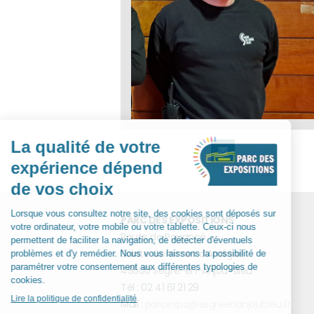
PARC DES EXPOSITIONS
Route de Pouancé
Sainte Gemmes d’Andigné
49500 Segré-en-Anjou-Bleu
Tél : 02 41 61 21 29
Mail :
parcexpo@segreenanjoubleu.fr