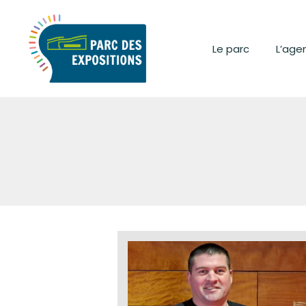
Le parc
L’age