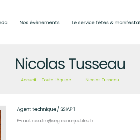
LE PARC
L’AGENDA
nda
Nos évènements
Le service fêtes & manifesta
NOS ÉVÈNEMENTS
LE SERVICE FÊTES
Nicolas Tusseau
&
MANIFESTATIONS
Accueil
Toute l'équipe
...
Nicolas Tusseau
CONTACT
Agent technique / SSIAP 1
E-mail:
resa.fm@segreenanjoubleu.fr